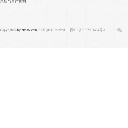
总所与合作机构
Copyright ©
bjdhtylaw.com
, All Rights Reserved
晋ICP备2022003434号-1